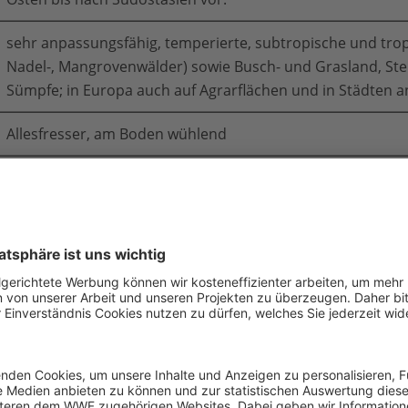
sehr anpassungsfähig, temperierte, subtropische und trop
Nadel-, Mangrovenwälder) sowie Busch- und Grasland, St
Sümpfe; in Europa auch auf Agrarflächen und in Städten a
Allesfresser, am Boden wühlend
stabil; keine genauen Gesamtbestandszahlen bekannt
IUCN: „nicht gefährdet“ (Stand 2006) / Rote Liste Deutschl
schweine in der zoologischen Systema