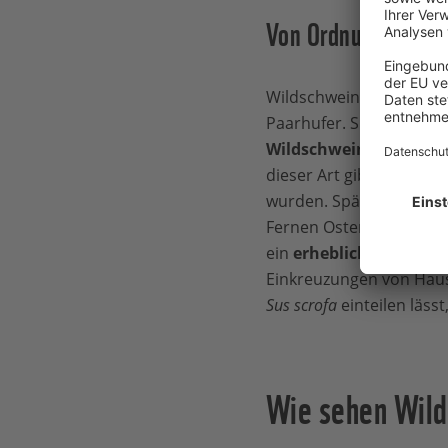
Von Ordnungen, Fam
Wildschweine sind die 
Paarhufer. Sie
kommen a
Wildschwein
(Sus scrofa
dieser Art gibt es
viele 
wurden. Später wurden s
Fernen Osten verändern 
ein
erhebliches Maß an
Einkreuzungen von Hauss
Sus scrofa
einteilen läss
Wie sehen Wild