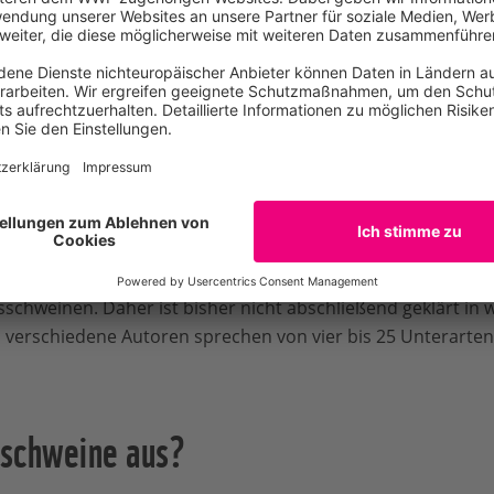
ilien und Arten
Vorfahren unserer Hausschweine und heute die weltweit am 
uf allen Kontinenten vor
– mit Ausnahme der Antarktis.
)
ist dabei die
Wildschwein-Art mit dem größten Verbreit
ausgeprägt regionale Formen
, die zunächst als eigenständ
ie alle zu einer Art
(Sus scrofa)
zusammengefasst. Von Weste
sich die äußeren Merkmale der Eurasischen Wildschweine al
 natürlicher geografischer und genetischer Variation
, v
chweinen. Daher ist bisher nicht abschließend geklärt in wi
t, verschiedene Autoren sprechen von vier bis 25 Unterarten
schweine aus?