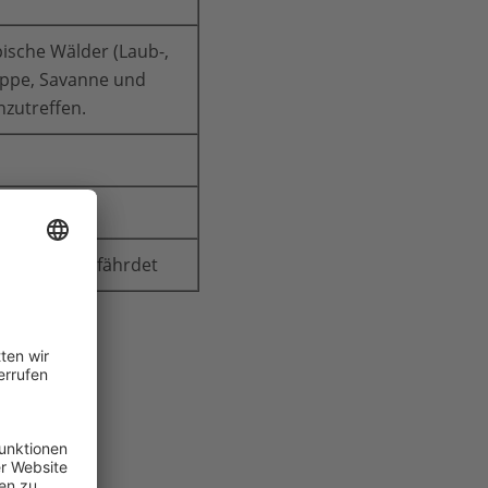
ische Wälder (Laub-,
eppe, Savanne und
nzutreffen.
and: Nicht gefährdet
tik