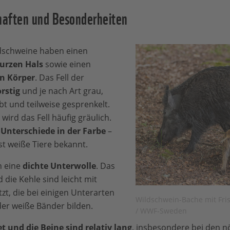
haften und Besonderheiten
dschweine haben einen
urzen Hals
sowie einen
n Körper
. Das Fell der
rstig
und je nach Art grau,
bt und teilweise gesprenkelt.
ird das Fell häufig gräulich.
 Unterschiede in der Farbe
–
st weiße Tiere bekannt.
n eine
dichte Unterwolle
. Das
die Kehle sind leicht mit
zt, die bei einigen Unterarten
Wildschwein-Bache mit Fri
er weiße Bänder bilden.
/ WWF-Sweden
t und die Beine sind relativ lang
, insbesondere bei den n