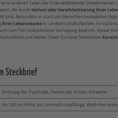
t es in anderen Teilen der Erde wildlebende Schweinearten, w
hwein, die durch
Verlust oder Verschlechterung ihres Leb
t sind. Besonders in stark von Menschen besiedelten Regio
ihrer Lebensräume
in Landwirtschaftsflächen, Forstplan
rch zum Teil rücksichtslose Verfolgung bedroht. Dieser Eint
 Deutschland und weiten Teilen Europas heimischen
Eurasi
m Steckbrief
Ordnung der Paarhufer, Familie der Echten Schweine
bis 100 cm Höhe, bis 2 m Kopfrumpflänge, Weibchen etwas