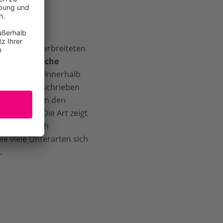
weitesten verbreiteten
 Das
Eurasische
ungsgebiet
. Innerhalb
ige Arten beschrieben
uropa bis in den
lmählich. Die Art zeigt
erstärkt durch
e viele Unterarten sich
.