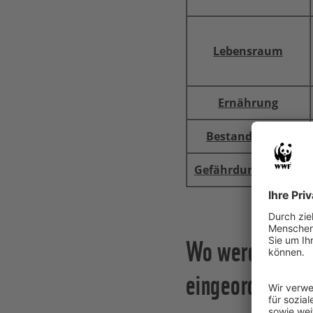
Lebensraum
Ernährung
Bestandsgröße
Gefährdungsstatus
Wo werden Wild
eingeordnet?