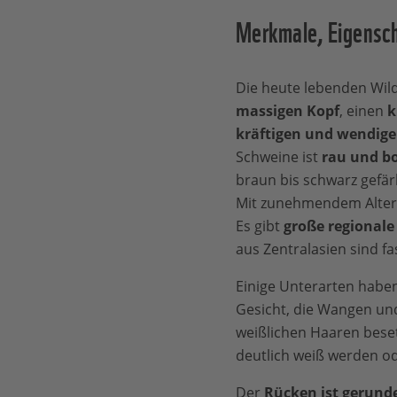
Merkmale, Eigensc
Die heute lebenden Wil
massigen Kopf
, einen
k
kräftigen und wendige
Schweine ist
rau und bo
braun bis schwarz gefär
Mit zunehmendem Alter w
Es gibt
große regionale
aus Zentralasien sind fa
Einige Unterarten habe
Gesicht, die Wangen und 
weißlichen Haaren beset
deutlich weiß werden od
Der
Rücken ist gerunde