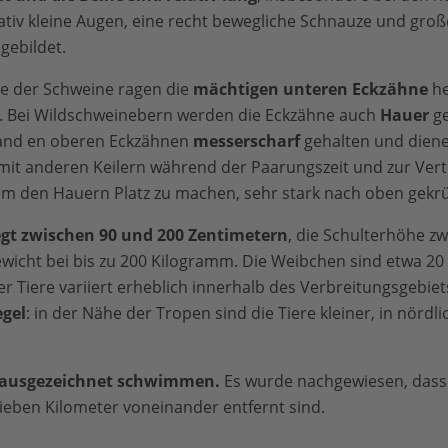
tiv kleine Augen, eine recht bewegliche Schnauze und groß
gebildet.
ze der Schweine ragen die
mächtigen unteren Eckzähne
he
. Bei Wildschweinebern werden die Eckzähne auch
Hauer
ge
and en oberen Eckzähnen
messerscharf
gehalten und diene
it anderen Keilern während der Paarungszeit und zur Verte
um den Hauern Platz zu machen, sehr stark nach oben gek
gt zwischen 90 und 200 Zentimetern
, die Schulterhöhe z
icht bei bis zu 200 Kilogramm. Die Weibchen sind etwa 20 P
Tiere variiert erheblich innerhalb des Verbreitungsgebiets
gel
: in der Nähe der Tropen sind die Tiere kleiner, in nörd
 ausgezeichnet schwimmen.
Es wurde nachgewiesen, dass 
ieben Kilometer voneinander entfernt sind.