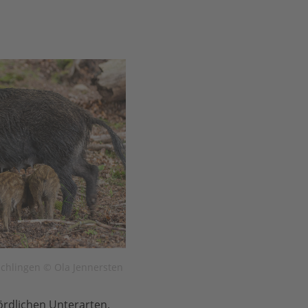
schlingen © Ola Jennersten
ördlichen Unterarten.