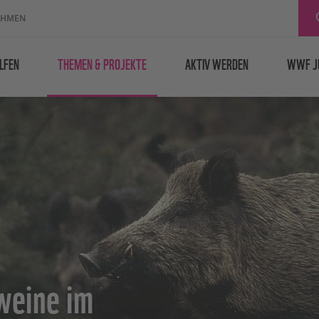
EHMEN
LFEN
THEMEN & PROJEKTE
AKTIV WERDEN
WWF J
weine im