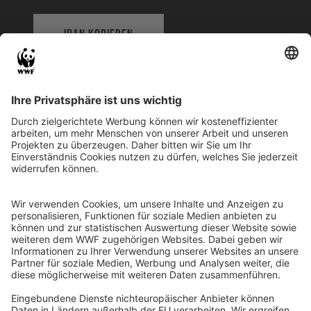
IBAN KOPIEREN
QR-CODE FÜR BANKING-APP
WWF Deutschland
Reinhardtstr. 18
10117 Berlin
Tel.: 030-311 777 700
Ihre Spende kann steuerlich geltend gemacht werden
Registriert als Stiftung WWF Deutschland, Senatsverwaltung für
Justiz Berlin, Az: 3416/976/2
Umsatzsteuer-Identifikationsnummer: DE 114236103
Freistellungsbescheid: Als gemeinnützige Körperschaft befreit