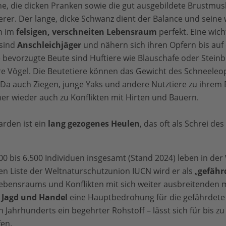
e, die dicken Pranken sowie die gut ausgebildete Brustmus
erer. Der lange, dicke Schwanz dient der Balance und seine
n im
felsigen, verschneiten Lebensraum
perfekt. Eine wic
sind
Anschleichjäger
und nähern sich ihren Opfern bis auf
re bevorzugte Beute sind Huftiere wie Blauschafe oder Stein
e Vögel. Die Beutetiere können das Gewicht des Schneeleo
 Da auch Ziegen, junge Yaks und andere Nutztiere zu ihre
r wieder auch zu Konflikten mit Hirten und Bauern.
rden ist ein
lang gezogenes Heulen
, das oft als Schrei de
0 bis 6.500 Individuen insgesamt (Stand 2024) leben in der 
en Liste der Weltnaturschutzunion IUCN wird er als „
gefähr
Lebensraums und Konflikten mit sich weiter ausbreitenden 
e Jagd und Handel
eine Hauptbedrohung für die gefährdete G
 Jahrhunderts ein begehrter Rohstoff – lässt sich für bis zu
en.