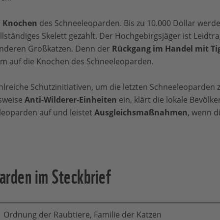
e
Knochen
des Schneeleoparden. Bis zu 10.000 Dollar werd
lständiges Skelett gezahlt. Der Hochgebirgsjäger ist Leidtr
anderen Großkatzen. Denn der
Rückgang im Handel mit T
m auf die Knochen des Schneeleoparden.
reiche Schutzinitiativen, um die letzten Schneeleoparden zu
lsweise
Anti-Wilderer-Einheiten
ein, klärt die lokale Bevölk
eoparden auf und leistet
Ausgleichsmaßnahmen
, wenn d
arden im Steckbrief
Ordnung der Raubtiere, Familie der Katzen