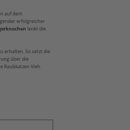
en auf dem
agender erfolgreicher
igerknochen
lenkt die
 erhalten. So setzt die
erung über die
ie Raubkatzen Vieh