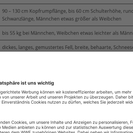
90 – 130 cm Kopfrumpflänge, bis 60 cm Schulterhöhe, run
Schwanzlänge, Männchen etwas größer als Weibchen
bis 55 kg bei Männchen, Weibchen etwas leichter als Män
dickes, langes, gemustertes Fell, breite, behaarte, Schnee
besonders langer Schwanz, geschickter Kletterer, Sprünge 
„Geist der Berge“
Einzelgänger
Paarungszeit von Januar bis März, Tragzeit von rund 100 T
Verstecken
1 – 4, meist 2 – 3 Jungtiere pro Wurf, Nesthocker, Selbststä
Monaten