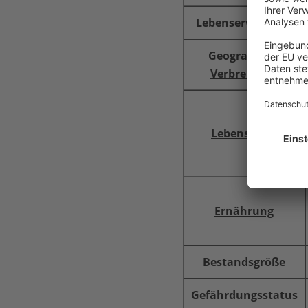
Lebenserwartung
Geografische
Verbreitung
Lebensraum
Ernährung
Bestandsgröße
Gefährdungsstatus