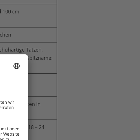
d 100 cm
nchen
schuhartige Tatzen,
bis zu 9 m, Spitzname:
agen, Geburten in
ndigkeit mit 18 – 24