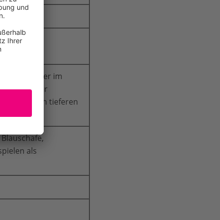
rge, Pamir,
legene Wälder im
nterhalb der
nter auch in tieferen
 Blauschafe,
pielen als