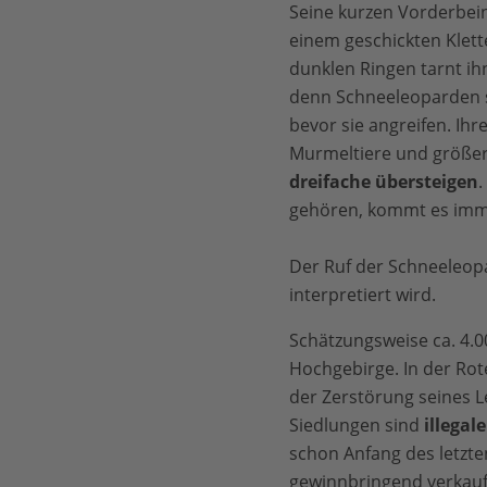
Seine kurzen Vorderbein
einem geschickten Klett
dunklen Ringen tarnt ih
denn Schneeleoparden 
bevor sie angreifen. Ih
Murmeltiere und größer
dreifache übersteigen
.
gehören, kommt es imme
Der Ruf der Schneeleopa
interpretiert wird.
Schätzungsweise ca. 4.00
Hochgebirge. In der Rot
der Zerstörung seines 
Siedlungen sind
illegal
schon Anfang des letzten
gewinnbringend verkauf