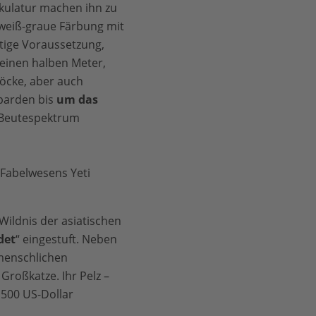
kulatur machen ihn zu
 weiß-graue Färbung mit
htige Voraussetzung,
 einen halben Meter,
böcke, aber auch
parden bis
um das
m Beutespektrum
s Fabelwesens Yeti
Wildnis der asiatischen
det
“ eingestuft. Neben
menschlichen
roßkatze. Ihr Pelz –
 500 US-Dollar