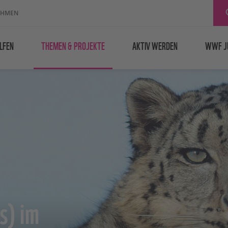
EHMEN
LFEN
THEMEN & PROJEKTE
AKTIV WERDEN
WWF J
s) im