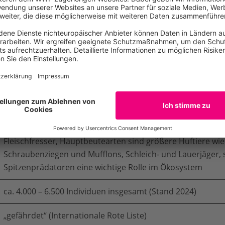
bis 12 Jahre in freier Wildbahn
Hochgebirgsregionen Asiens: Altai, Tian Shan, Kunlun-Gebi
Hindukusch, Karakorum und Himalaya
alpine Graslandschaften und Buschsteppen sowie hochge
Hochgebirge, im Sommer oberhalb der Baumgrenze und u
Schneegrenze in Höhenlagen von ca. 2.700 – 5.000 m, im Wi
Lagen
Fleischfresser, Hauptbeutearten sind größere Huftiere wie
Schraubenziegen und Mufflons, Schleich- und Lauerjäger, s
Spitzenprädatoren eine wichtige Rolle im Ökosystem
ca. 4.000 – 6.500 Individuen insgesamt (Stand 2024)
„gefährdet“ (Internationale Rote Liste)