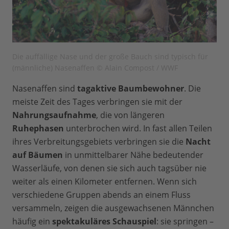
Die auffällige Nase und der große Bauch sind typisch für
(männliche) Nasenaffen © Alain Compost / WWF
Nasenaffen sind
tagaktive Baumbewohner
. Die
meiste Zeit des Tages verbringen sie mit der
Nahrungsaufnahme
, die von längeren
Ruhephasen
unterbrochen wird. In fast allen Teilen
ihres Verbreitungsgebiets verbringen sie die
Nacht
auf Bäumen
in unmittelbarer Nähe bedeutender
Wasserläufe, von denen sie sich auch tagsüber nie
weiter als einen Kilometer entfernen. Wenn sich
verschiedene Gruppen abends an einem Fluss
versammeln, zeigen die ausgewachsenen Männchen
häufig ein
spektakuläres Schauspiel
: sie springen –