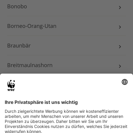
Bonobo
Borneo-Orang-Utan
Braunbär
Breitmaulnashorn
Brillenbär
Brydewal
Buckelwal