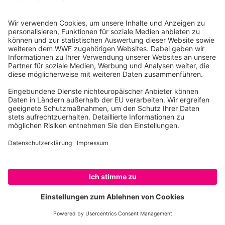
Butterfisch
Dornhai
Eisbär
Elch
Eurasischer Luchs
Europäische Auster
SPENDEN
Europäischer Stör