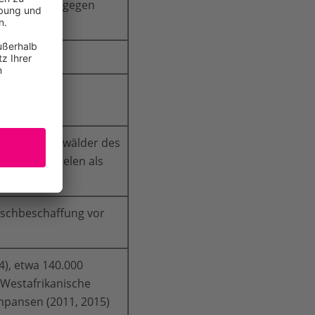
 bleiben hingegen
nd Sekundärwälder des
avanne, spielen als
tem
eischbeschaffung vor
4), etwa 140.000
 Westafrikanische
mpansen (2011, 2015)