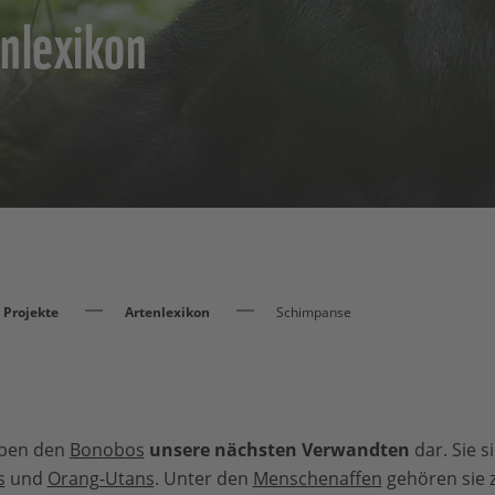
nlexikon
Projekte
Artenlexikon
Schimpanse
eben den
Bonobos
unsere nächsten Verwandten
dar. Sie s
s
und
Orang-Utans
. Unter den
Menschenaffen
gehören sie z